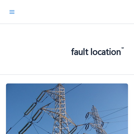
رش
ه
حتوا