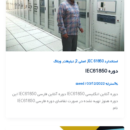
,
,
,
استاندارد IEC 61850
اصلی 2
تبلیغات
وبلاگ
دوره IEC61850
%آسترا%
03/12/2022
/
saeed
دوره آنلاین انگلیسی IEC61850 دوره آنلاین فارسی IEC61850 این
دوره هنوز تهیه نشده در صورت تقاضای دوره فارسی IEC61850
نام