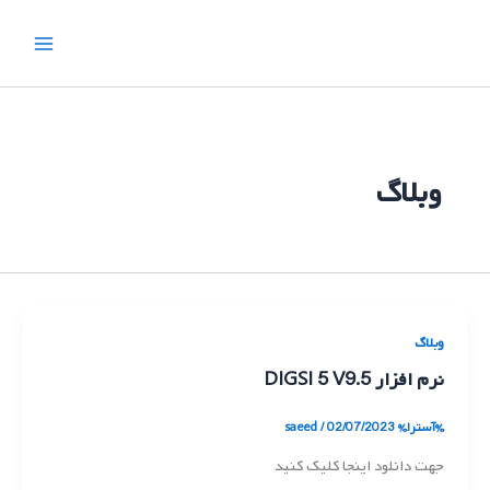
رش
ه
حتوا
وبلاگ
وبلاگ
نرم افزار DIGSI 5 V9.5
%آسترا%
02/07/2023
/
saeed
جهت دانلود اینجا کلیک کنید