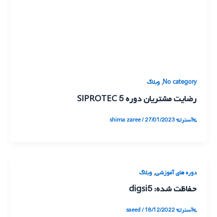
,
No category
وبلاگ
رضایت مشتریان دوره SIPROTEC 5
%آسترا%
27/01/2023
/
shima zaree
,
دوره های آموزشی
وبلاگ
حفاظت شده: digsi5
%آسترا%
18/12/2022
/
saeed