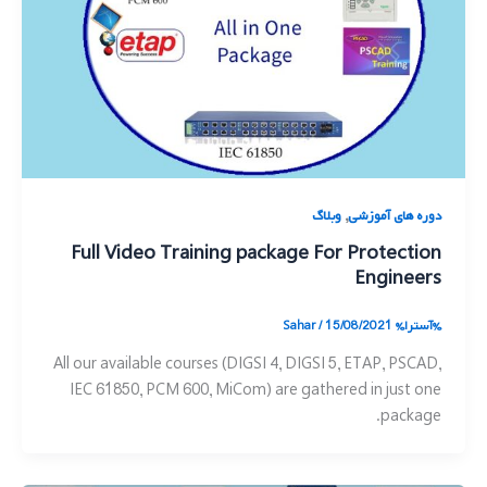
,
دوره های آموزشی
وبلاگ
Full Video Training package For Protection
Engineers
%آسترا%
15/08/2021
/
Sahar
All our available courses (DIGSI 4, DIGSI 5, ETAP, PSCAD,
IEC 61850, PCM 600, MiCom) are gathered in just one
package.