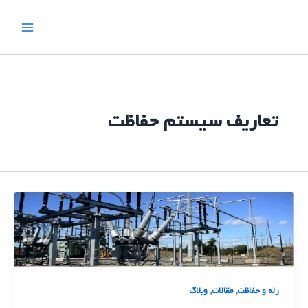
رش
ه
حتوا
تعاریف سیستم حفاظت
,
,
رله و حفاظت
مقالات
وبلاگ