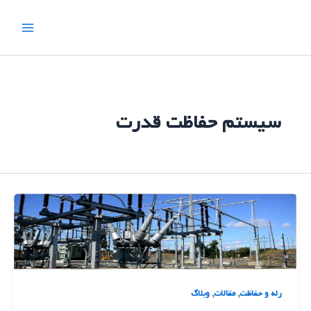
رش
ه
حتوا
سیستم حفاظت قدرت
,
,
رله و حفاظت
مقالات
وبلاگ