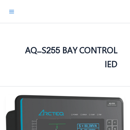
رش
ه
حتوا
AQ-S255 BAY CONTROL
IED