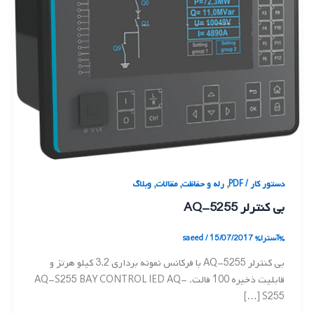
,
,
,
دستور کار / PDF
رله و حفاظت
مقالات
وبلاگ
بی کنترلر AQ-5255
%آسترا%
15/07/2017
/
saeed
بی کنترلر AQ-5255 با فرکانس نمونه برداری 3.2 کیلو هرتز و
قابلیت ذخیره 100 فالت. AQ-S255 BAY CONTROL IED AQ-
S255 […]