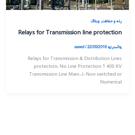
,
رله و حفاظت
وبلاگ
Relays for Transmission line protection
%آسترا%
22/05/2016
/
saeed
Relays for Transmission & Distribution Lines
protection: No Line Protection 1 400 KV
Transmission Line Main-I: Non switched or
Numerical